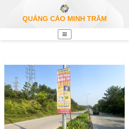
Chuyển
QUẢNG CÁO MINH TRÂM
tới
nội
dung