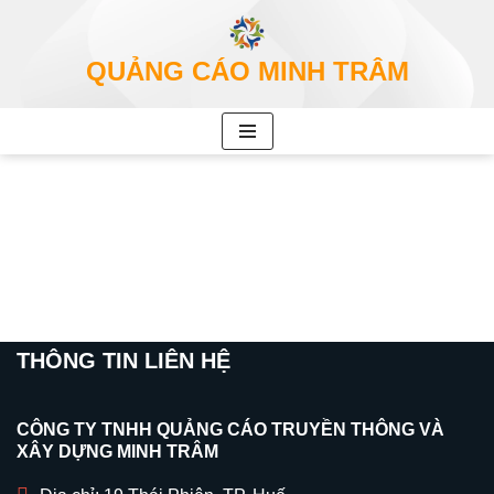
Chuyển
QUẢNG CÁO MINH TRÂM
tới
nội
dung
THÔNG TIN LIÊN HỆ
CÔNG TY TNHH QUẢNG CÁO TRUYỀN THÔNG VÀ
XÂY DỰNG MINH TRÂM