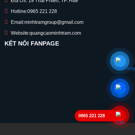
Địa chỉ: 19 Thái Phiên, TP. Huế
Hotline:
0965 221 228
Email:
minhtramgroup@gmail.com
Website:
quangcaominhtram.com
KẾT NỐI FANPAGE
0965 221 228
Neve
| Mã nguồn
WordPress